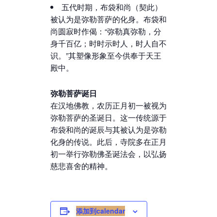
五代时期，布袋和尚（契此）
被认为是弥勒菩萨的化身。布袋和
尚圆寂时作偈：“弥勒真弥勒，分
身千百亿；时时示时人，时人自不
识。”其塑像形象至今供奉于天王
殿中。
弥勒菩萨诞日
在汉地佛教，农历正月初一被视为
弥勒菩萨的圣诞日。这一传统源于
布袋和尚的诞辰与其被认为是弥勒
化身的传说。此后，寺院多在正月
初一举行弥勒佛圣诞法会，以弘扬
慈悲喜舍的精神。
添加到calendar