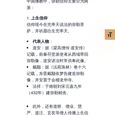
中国佛教中，弥勒信仰主要分为两
派：
上生信仰
信仰现今在兜率天说法的弥勒菩
萨，并祈愿往生兜率天。
Toggl
代表人物
：
道安：据《梁高僧传·道安传》
记载，前秦苻坚派使者从西域带回
弥勒像，道安讲法时常供奉此像。
戴颙：据《法苑珠林》卷十六
记载，东晋戴颙依梦告建造弥勒
像，并安置于会稽龙华寺。
法祥：于南朝刘宋元嘉九年
（432年）建弥勒精舍。
此外，还有道矫、僧业、慧
严、道汪、玄奘等僧人传播上生信