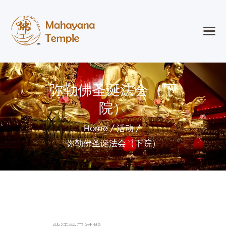
首頁
弥勒佛圣诞法会（下
紐約大乘寺
活動
院）
弘法事業
Home
活动
參觀
弥勒佛圣诞法会（下院）
加入我們
博客
Search