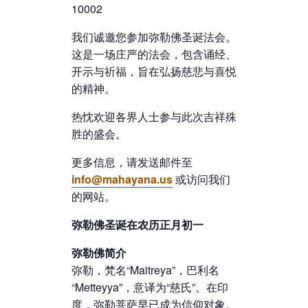
10002
我们诚邀您参加弥勒佛圣诞法会。
这是一场庄严的法会，包含诵经、
开示与祈福，旨在弘扬慈悲与喜悦
的精神。
热忱欢迎各界人士参与此次吉祥殊
胜的盛会。
更多信息，请发送邮件至
info@mahayana.us
或访问我们
的网站。
弥勒佛圣诞在农历正月初一
弥勒佛简介
弥勒，梵名“Maitreya”，巴利名
“Metteyya”，意译为“慈氏”。在印
度，弥勒菩萨早已成为信仰对象。