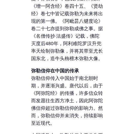
《增一阿含经》卷四十五、《贤劫
经》卷七中皆记载弥勒为未来将出
现的第一佛。《阿毗昙八犍度论》
卷二十七亦提到弥勒成佛之事。据
《名僧传抄·法盛传》记载，佛陀
灭度后480年，阿利难陀罗汉升兜
率天绘制弥勒像，并将其带至尤长
国东北，造牛头栴檀木弥勒大像。
弥勒信仰在中国的传承
弥勒信仰传入中国始于南北朝时
期，并逐渐兴盛。唐代以后，由于
《阿弥陀经》的传播，许多信众转
而发愿往生西方净土，因此阿弥陀
佛信仰超过弥勒信仰的影响力。然
而，弥勒信仰并未消失，持续影响
至近现代。