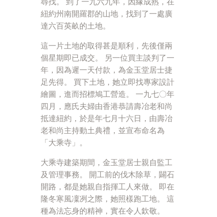
尋找。 到了一九六九年，因緣成熟，在
紐約州南開羅郡的山地，找到了一處廣
達六百英畝的土地。
這一片土地的取得甚是順利，先後僅兩
個星期即已成交。 另一位買主談判了一
年，因為遲一天付款，為金玉堂居士捷
足先得。 買下土地，她立即找專家設計
繪圖，進而招標鳩工營造。 一九七〇年
四月，應氏夫婦由香港恭請壽冶老和尚
抵達紐約，於是年七月十六日，由壽冶
老和尚主持動土典禮，並宣布命名為
「大乘寺」。
大乘寺建築期間，金玉堂居士親自監工
及管理事務。 開工前的伐木除草，闢石
開路，都是她親自指揮工人來做。 即在
隆冬寒風凜冽之際，她照樣跑工地。 這
種為法忘身的精神，實在令人欽敬。