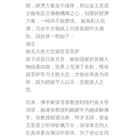
開，經濟力量並不雄厚，所以金玉堂居
士雖有設立佛教機構之心，但限於經濟
力量，一時尚不能實現。 她為勸人信
佛，乃在中文報紙上刊登長期中文廣
告。玆抄录一则如下：
请念：
南无大慈大悲观世音菩萨
原子武器日新月异，极权国家的首脑人
物残暴凶狠，世界上充满了杀机，惟有
跟菩萨学习大慈大悲，才能化乖戾为祥
和，因为慈能予人以乐，悲能拔人之
苦。
后来，佛学家张澄基教授到纽约各大学
演讲，她请张教授到她家中为她讲解佛
学。张教授精通法典，辩才无碍，使金
玉堂居士听得钦佩万分，深深体念到人
生真谛要在佛法中探求。为了使众生同