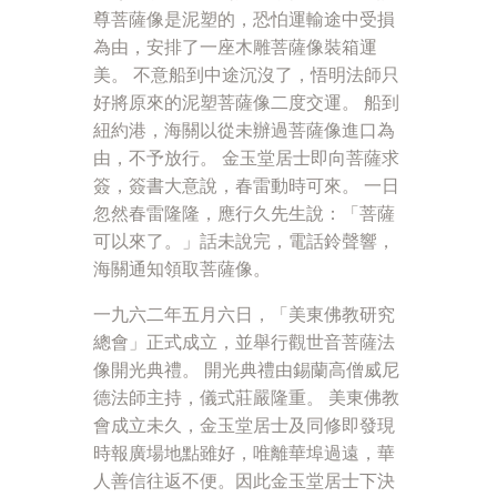
尊菩薩像是泥塑的，恐怕運輸途中受損
為由，安排了一座木雕菩薩像裝箱運
美。 不意船到中途沉沒了，悟明法師只
好將原來的泥塑菩薩像二度交運。 船到
紐約港，海關以從未辦過菩薩像進口為
由，不予放行。 金玉堂居士即向菩薩求
簽，簽書大意說，春雷動時可來。 一日
忽然春雷隆隆，應行久先生說：「菩薩
可以來了。」話未說完，電話鈴聲響，
海關通知領取菩薩像。
一九六二年五月六日，「美東佛教研究
總會」正式成立，並舉行觀世音菩薩法
像開光典禮。 開光典禮由錫蘭高僧威尼
德法師主持，儀式莊嚴隆重。 美東佛教
會成立未久，金玉堂居士及同修即發現
時報廣場地點雖好，唯離華埠過遠，華
人善信往返不便。因此金玉堂居士下決