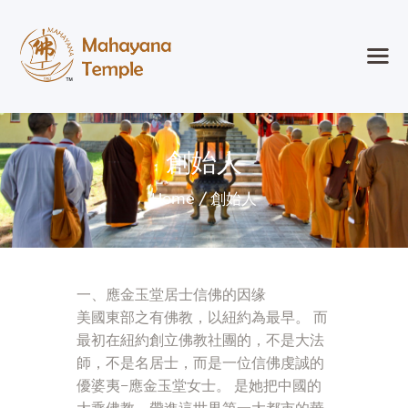
首頁
創始人
紐約大乘寺
活動
Home
創始人
弘法事業
參觀
加入我們
博客
一、應金玉堂居士信佛的因缘
美國東部之有佛教，以紐約為最早。 而
最初在紐約創立佛教社團的，不是大法
Search
師，不是名居士，而是一位信佛虔誠的
優婆夷–應金玉堂女士。 是她把中國的