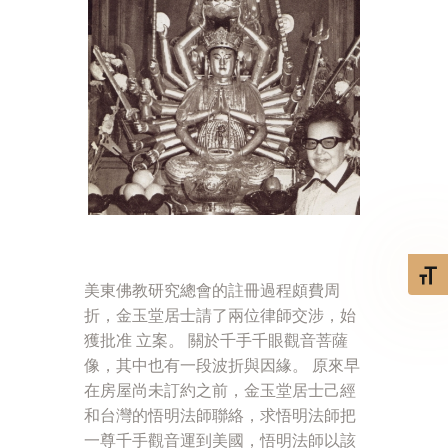
Toggl
美東佛教研究總會的註冊過程頗費周
折，金玉堂居士請了兩位律師交涉，始
獲批准 立案。 關於千手千眼觀音菩薩
像，其中也有一段波折與因緣。 原來早
在房屋尚未訂約之前，金玉堂居士己經
和台灣的悟明法師聯絡，求悟明法師把
一尊千手觀音運到美國，悟明法師以該