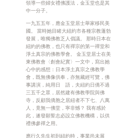
領導一些婦女禮佛護法，金玉堂也是其
中一分子。
一九五五年，應金玉堂居士舉家移民美
國。 當時她目睹大紐約市各種宗教蓬勃
發展，唯獨佛教乏人倡議。 那時日本在
紐約的佛教，也只有禪宗的第一禪堂和
淨土真宗的佛教學會。 金玉堂居士在美
東佛教會〈創會紀實〉一文中，寫出她
心中的感想：日本淨土真宗之佛教學
會，既無佛像供奉，亦無藏經可覽，佛
事講演，純用日 語，夫紐約日僑不過
三五千之眾，居然建有佛教學院與佛
寺，反顧我僑胞之居紐者不下七、八萬
人，竟無一佛堂，寧非憾？ 我有感於
此，遂發願誓志必設立佛教機構，以供
禮佛參禪之用。
應行久先生初到紐約時，事業尚未展