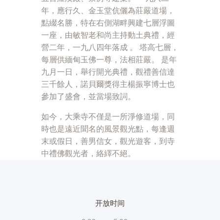
年，應行久、金玉堂伉儷為莊嚴道場，
點綴名勝，特在右側湖畔興建七層浮圖
一座，由敏智老和尚主持動土典禮，經
營二年，一九八四年落成 。 塔高七層，
每層供緬甸玉佛一尊，法相莊嚴。 是年
九月一日，舉行開光典禮，觀禮善信達
三千餘人，諾貝爾獎得主楊振寧博士也
參加了盛會，並當場致詞。
如今，大乘寺不僅是一所淨修道場，同
時也是遠近聞名的風景觀光點，每逢週
末或假日，善男信女，觀光遊客，到寺
中禮佛觀光者，絡繹不絕。
开放时间