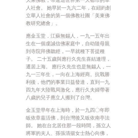
大乘佛教，帶進這世界第一大都市的華
人社會。 她早於一九六二年，在紐約創
立華人社會的第一個佛教社團「美東佛
教研究總會」。
應金玉堂，江蘇無錫人，一九一五年出
生在一個虔誠信佛家庭中，自幼隨母親
到寺院拜佛聽經，一早就種下菩提種
子。 二十五歲與應行久先生喜結連理，
遷居上海。 應行久先生也是無錫人，一
九一三年生，一向在上海經商。抗戰勝
利後，他們的事業日益發達，直到一九
四九年大陸戰局激化，應行久夫婦帶著
八歲的兒子應立人搬到了台灣。
金玉堂早年在上海時，於一九四〇年即
皈依章嘉活佛，到台灣後又皈依南亭法
師。 她在台北居住那一段時間，孫立人
將軍的夫人、孫張清揚女士熱心向佛，