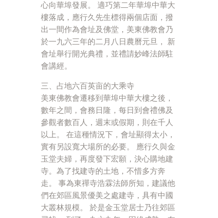
心向華埠發展。 適巧第二年華埠中華大
樓落成，應行久先生標得兩個店面，撥
出一間作為會址及佛堂，美東佛教會乃
於一九六三年的二月八日農曆元旦， 新
會址舉行開光典禮，並禮請妙峰法師駐
會講經。
三、占地六百英亩的大乘寺
美東佛教會遷移到華埠中華大樓之後，
數年之間，會務日隆，每日到會禮佛及
參觀者數百人，週末或假期，則在千人
以上。 在這種情況下，會址顯得太小，
實有另設寬大場所的必要。 應行久與金
玉堂夫婦，再度發下宏願，決心購地建
寺。為了找建寺的土地，不惜多方奔
走。 事為東禪寺浩霖法師所知，建議他
們在郊區風景優美之處建寺，具有中國
大叢林規模。 於是金玉堂居士乃往郊區