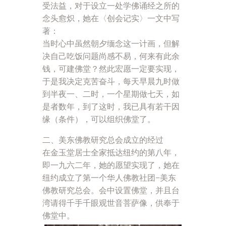
受法益，对于设立一处学佛诵经之所的
念头愈炽，她在〈创会记实〉一文中写
著：
当时心中虽然朝夕缅念这一计画，但解
决自己吃饭问题尚感不易，何来有此余
钱，可建佛堂？然此宏愿一定要实现，
于是我决定克苦奋斗，每天早晨九时做
到半夜一、二时，一个星期做七天，如
是者数年，到了这时，我已具有若干因
缘（条件），可以组织佛堂了。
二、美东佛教研究总会成立的经过
在金玉堂居士全家抵达纽约的第八年，
即一九六二年，她的愿望实现了，她在
纽约成立了第一个华人佛教社团–美东
佛教研究总会。会中设置佛堂，并且台
湾请得千手千眼观世音菩萨像，供奉于
佛堂中。